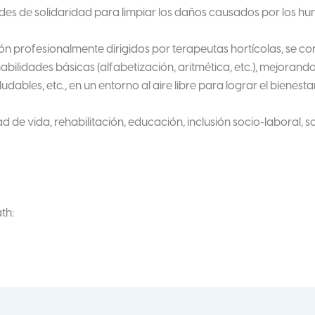
ades de solidaridad para limpiar los daños causados por los hu
ón profesionalmente dirigidos por terapeutas hortícolas, se co
bilidades básicas (alfabetización, aritmética, etc.), mejorand
ables, etc., en un entorno al aire libre para lograr el bienestar
dad de vida, rehabilitación, educación, inclusión socio-laboral, sa
th: