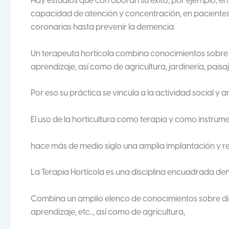
Hay estudios que corroboran su éxito, por ejemplo, en
capacidad de atención y concentración, en pacientes
coronarias hasta prevenir la demencia.
Un terapeuta hortícola combina conocimientos sobre di
aprendizaje, así como de agricultura, jardinería, pais
Por eso su práctica se vincula a la actividad social y
El uso de la horticultura como terapia y como instrum
hace más de medio siglo una amplia implantación y re
La Terapia Hortícola es una disciplina encuadrada dentr
Combina un amplio elenco de conocimientos sobre disca
aprendizaje, etc.., así como de agricultura,