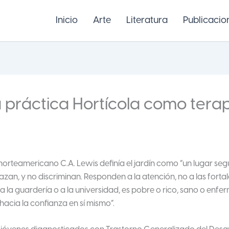
Inicio
Arte
Literatura
Publicacio
 práctica Hortícola como tera
r norteamericano C.A. Lewis definía el jardín como “un lugar s
azan, y no discriminan. Responden a la atención, no a las fort
o a la guardería o a la universidad, es pobre o rico, sano o en
 hacia la confianza en sí mismo”.