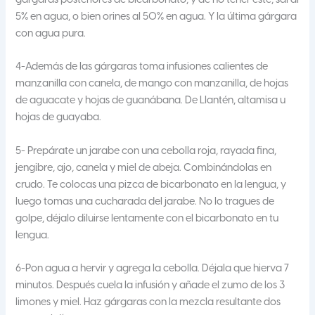
gárgaras posteriores de bicarbonato, y de no tener este, sal al
5% en agua, o bien orines al 50% en agua. Y la última gárgara
con agua pura.
4-Además de las gárgaras toma infusiones calientes de
manzanilla con canela, de mango con manzanilla, de hojas
de aguacate y hojas de guanábana. De Llantén, altamisa u
hojas de guayaba.
5- Prepárate un jarabe con una cebolla roja, rayada fina,
jengibre, ajo, canela y miel de abeja. Combinándolas en
crudo. Te colocas una pizca de bicarbonato en la lengua, y
luego tomas una cucharada del jarabe. No lo tragues de
golpe, déjalo diluirse lentamente con el bicarbonato en tu
lengua.
6-Pon agua a hervir y agrega la cebolla. Déjala que hierva 7
minutos. Después cuela la infusión y añade el zumo de los 3
limones y miel. Haz gárgaras con la mezcla resultante dos