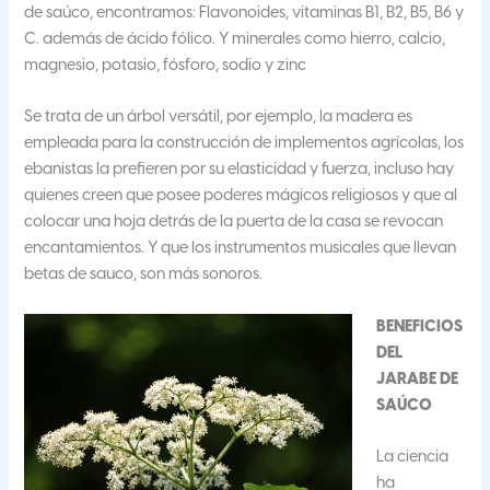
de saúco, encontramos: Flavonoides, vitaminas B1, B2, B5, B6 y
C. además de ácido fólico. Y minerales como hierro, calcio,
magnesio, potasio, fósforo, sodio y zinc
Se trata de un árbol versátil, por ejemplo, la madera es
empleada para la construcción de implementos agrícolas, los
ebanistas la prefieren por su elasticidad y fuerza, incluso hay
quienes creen que posee poderes mágicos religiosos y que al
colocar una hoja detrás de la puerta de la casa se revocan
encantamientos. Y que los instrumentos musicales que llevan
betas de sauco, son más sonoros.
BENEFICIOS
DEL
JARABE DE
SAÚCO
La ciencia
ha