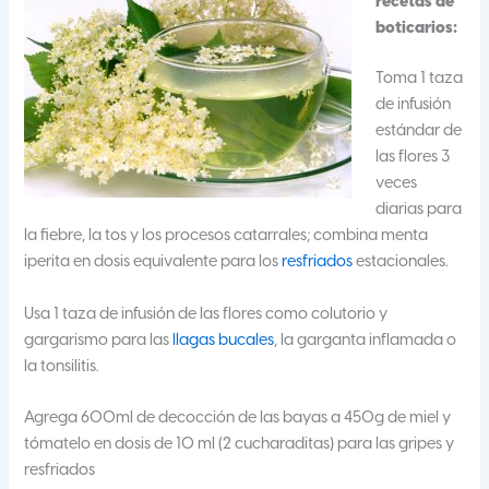
recetas de
boticarios:
Toma 1 taza
de infusión
estándar de
las flores 3
veces
diarias para
la fiebre, la tos y los procesos catarrales; combina menta
iperita en dosis equivalente para los
resfriados
estacionales.
Usa 1 taza de infusión de las flores como colutorio y
gargarismo para las
llagas bucales
, la garganta inflamada o
la tonsilitis.
Agrega 600ml de decocción de las bayas a 450g de miel y
tómatelo en dosis de 10 ml (2 cucharaditas) para las gripes y
resfriados