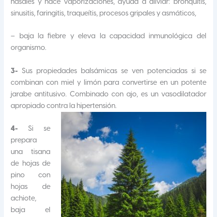
nasales y hace vaporizaciones, ayuda a aliviar: bronquitis,
sinusitis, faringitis, traqueítis, procesos gripales y asmáticos,
– baja la fiebre y eleva la capacidad inmunológica del
organismo.
3-
Sus propiedades balsámicas se ven potenciadas si se
combinan con miel y limón para convertirse en un potente
jarabe antitusivo. Combinado con ajo, es un vasodilatador
apropiado contra la hipertensión.
4-
Si se
prepara
una tisana
de hojas de
pino con
hojas de
achiote,
baja el