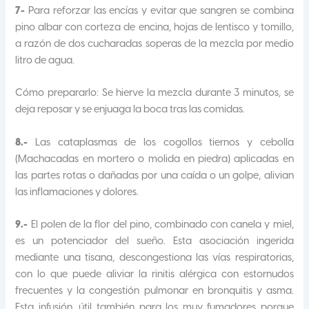
7-
Para reforzar las encías y evitar que sangren se combina
pino albar con corteza de encina, hojas de lentisco y tomillo,
a razón de dos cucharadas soperas de la mezcla por medio
litro de agua.
Cómo prepararlo: Se hierve la mezcla durante 3 minutos, se
deja reposar y se enjuaga la boca tras las comidas.
8.-
Las cataplasmas de los cogollos tiernos y cebolla
(Machacadas en mortero o molida en piedra) aplicadas en
las partes rotas o dañadas por una caída o un golpe, alivian
las inflamaciones y dolores.
9.-
El polen de la flor del pino, combinado con canela y miel,
es un potenciador del sueño. Esta asociación ingerida
mediante una tisana, descongestiona las vías respiratorias,
con lo que puede aliviar la rinitis alérgica con estornudos
frecuentes y la congestión pulmonar en bronquitis y asma.
Esta infusión, útil también para los muy fumadores porque