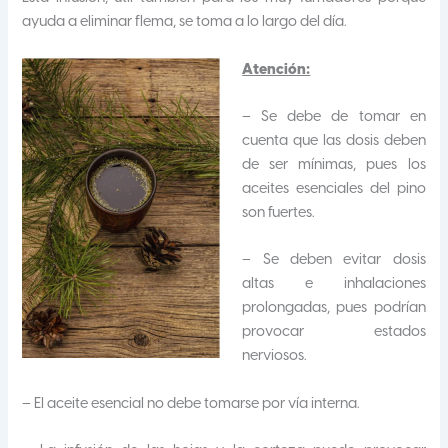
ayuda a eliminar flema, se toma a lo largo del día.
Atención:
– Se debe de tomar en
cuenta que las dosis deben
de ser mínimas, pues los
aceites esenciales del pino
son fuertes.
– Se deben evitar dosis
altas e inhalaciones
prolongadas, pues podrían
provocar estados
nerviosos.
– El aceite esencial no debe tomarse por vía interna.