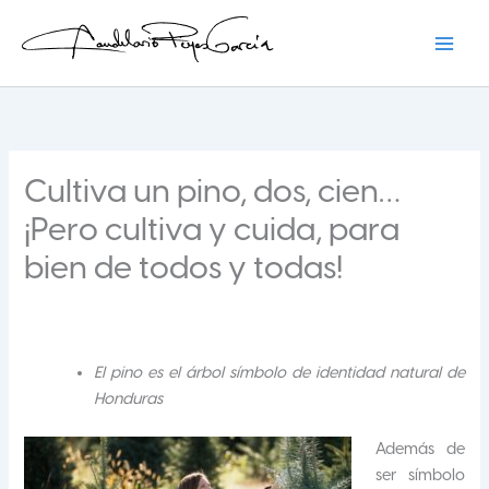
Ir
al
contenido
Candelario Reyes
Cultiva un pino, dos, cien…
¡Pero cultiva y cuida, para
bien de todos y todas!
El pino es el árbol símbolo de identidad natural de
Honduras
Además de
ser símbolo