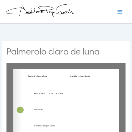
Ir
al
contenido
Candelario Reyes
Palmerolo claro de luna