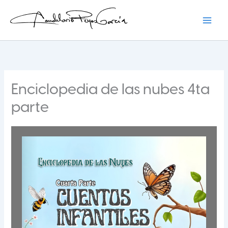
Ir
al
contenido
Candelario Reyes
Enciclopedia de las nubes 4ta
parte