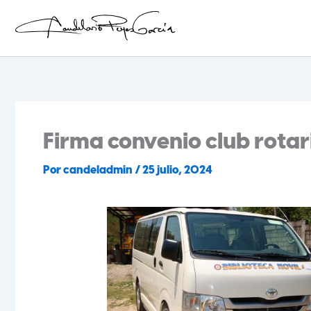
Ir
al
contenido
Candelario Reyes
Firma convenio club rotar
Por
candeladmin
/
25 julio, 2024