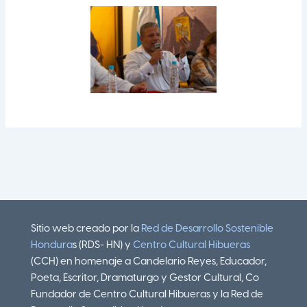
Sitio web creado por la
Red de Desarrollo Sostenible
Hondura
s (RDS- HN) y
Centro Cultural Hibueras
(CCH) en homenaje a Candelario Reyes, Educador,
Poeta, Escritor, Dramaturgo y Gestor Cultural, Co
Fundador de Centro Cultural Hibueras y la Red de