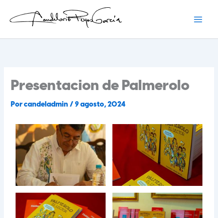
Ir
al
contenido
Candelario Reyes
Presentacion de Palmerolo
Por
candeladmin
/
9 agosto, 2024