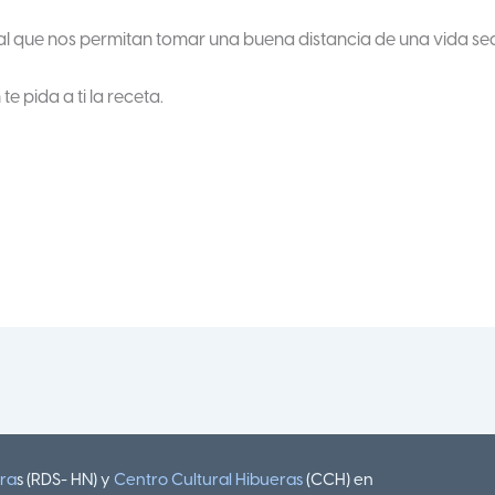
cial que nos permitan tomar una buena distancia de una vida sed
e pida a ti la receta.
ura
s (RDS- HN) y
Centro Cultural Hibueras
(CCH) en