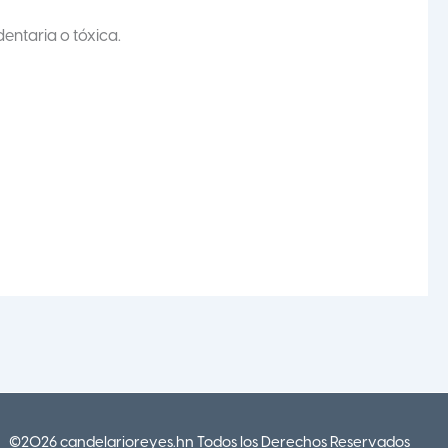
entaria o tóxica.
©2026 candelarioreyes.hn Todos los Derechos Reservados