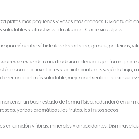
iliza platos más pequeños y vasos más grandes. Divide tu día en
 saludables y atractivos a tu alcance. Come sin culpas.
roporción entre sí: hidratos de carbono, grasas, proteínas, vit
infusiones se extiende a una tradición milenaria que forma part
ctúan como antioxidantes y antiinflamatorios según la hoja, raí
a tener una piel más saludable, mejoran el sentido es exquisitez
 mantener un buen estado de forma física, redundará en un me
frescas, yerbas aromáticas, las frutas, los frutos secos,
 ricos en almidón y fibras, minerales y antioxidantes. Disminuye l