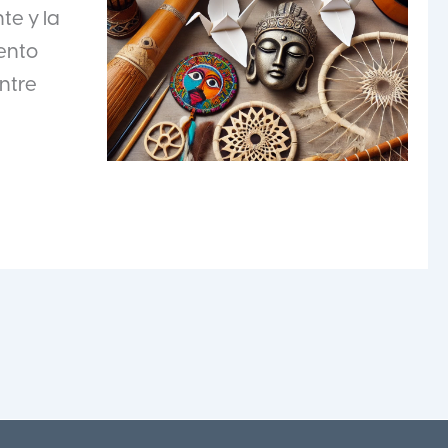
te y la
vento
ntre