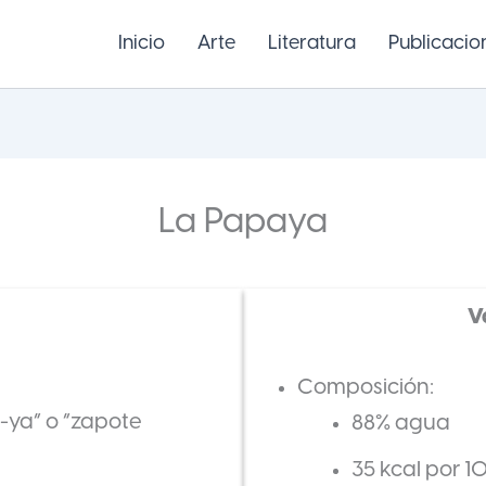
Inicio
Arte
Literatura
Publicacio
La Papaya
V
Composición:
ya” o “zapote
88% agua
35 kcal por 