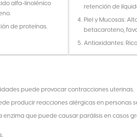
ido alfa-linolénico
retención de líquid
eno.
Piel y Mucosas: Al
tión de proteínas.
betacaroteno, favor
Antioxidantes: Ric
idades puede provocar contracciones uterinas.
uede producir reacciones alérgicas en personas s
na enzima que puede causar parálisis en casos gr
s.