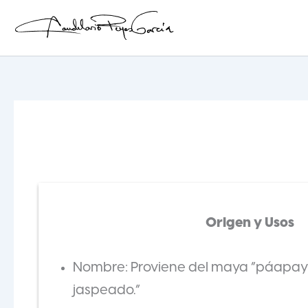
Ir
al
contenido
Candelario Reyes
Origen y Usos
Nombre: Proviene del maya “páapay-
jaspeado.”