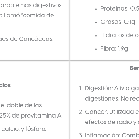
a problemas digestivos.
Proteínas: 0.
la llamó “comida de
Grasas: 0.1g
Hidratos de c
ies de Caricáceas.
Fibra: 1.9g
Ben
cios
Digestión: Alivia ga
digestiones. No r
el doble de las
Cáncer: Utilizada 
 25% de provitamina A.
efectos de radio y
alcio, y fósforo.
Inflamación: Combate