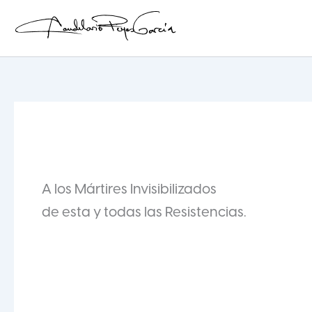
Ir
al
contenido
Candelario Reyes
A los Mártires Invisibilizados
de esta y todas las Resistencias.