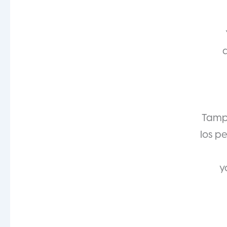
Tampo
los pe
y