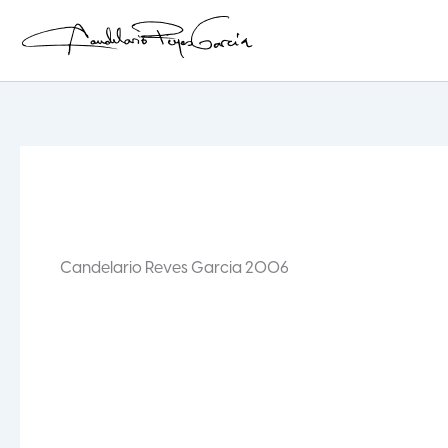
Ir
al
contenido
Candelario Reyes
Candelario Reves Garcia 2006