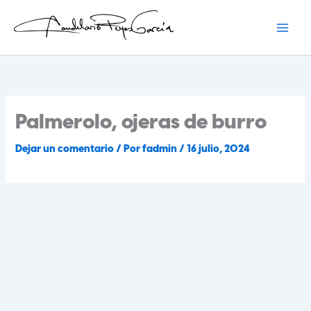
Ir
al
contenido
Candelario Reyes
Palmerolo, ojeras de burro
Dejar un comentario
/ Por
fadmin
/
16 julio, 2024