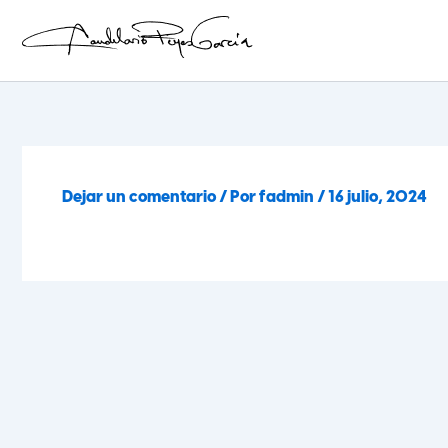
Ir
al
contenido
Candelario Reyes
Dejar un comentario
/ Por
fadmin
/
16 julio, 2024