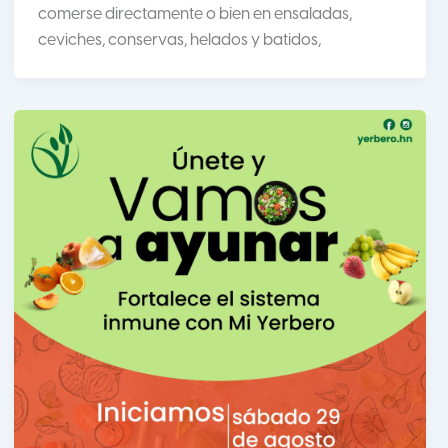
comerse directamente o bien en ensaladas,
ceviches, conservas, helados y batidos,