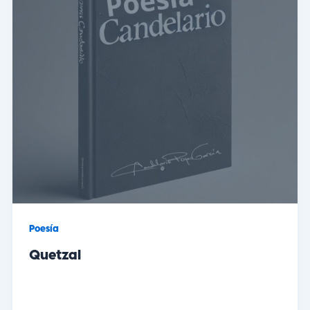
Poesía
Quetzal